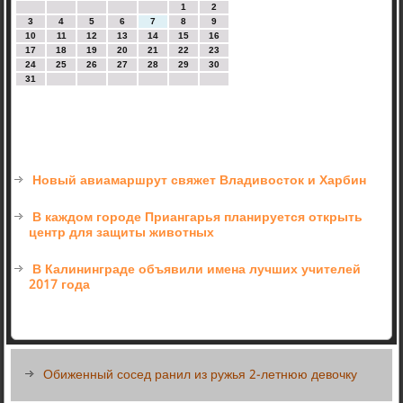
1
2
3
4
5
6
7
8
9
10
11
12
13
14
15
16
17
18
19
20
21
22
23
24
25
26
27
28
29
30
31
Новый авиамаршрут свяжет Владивосток и Харбин
В каждом городе Приангарья планируется открыть
центр для защиты животных
В Калининграде объявили имена лучших учителей
2017 года
Обиженный сосед ранил из ружья 2-летнюю девочку