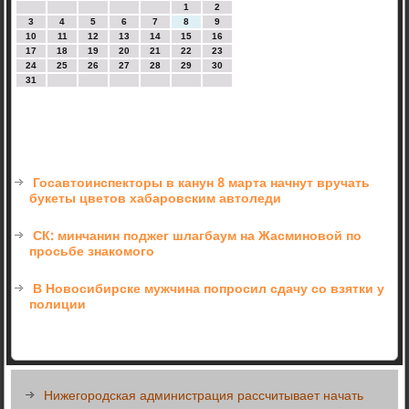
1
2
3
4
5
6
7
8
9
10
11
12
13
14
15
16
17
18
19
20
21
22
23
24
25
26
27
28
29
30
31
Госавтоинспекторы в канун 8 марта начнут вручать
букеты цветов хабаровским автоледи
СК: минчанин поджег шлагбаум на Жасминовой по
просьбе знакомого
В Новосибирске мужчина попросил сдачу со взятки у
полиции
Нижегородская администрация рассчитывает начать