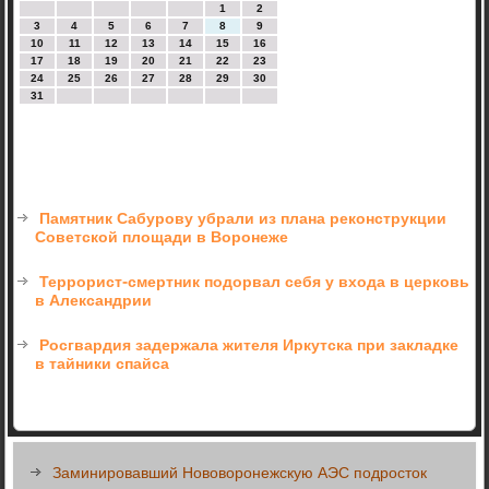
1
2
3
4
5
6
7
8
9
10
11
12
13
14
15
16
17
18
19
20
21
22
23
24
25
26
27
28
29
30
31
Памятник Сабурову убрали из плана реконструкции
Советской площади в Воронеже
Террорист-смертник подорвал себя у входа в церковь
в Александрии
Росгвардия задержала жителя Иркутска при закладке
в тайники спайса
Заминировавший Нововоронежскую АЭС подросток