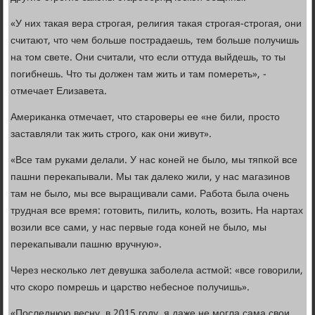
«У них такая вера строгая, религия такая строгая-строгая, они
считают, что чем больше пострадаешь, тем больше получишь
на том свете. Они считали, что если оттуда выйдешь, то ты
погибнешь. Что ты должен там жить и там помереть», -
отмечает Елизавета.
Американка отмечает, что староверы ее «не били, просто
заставляли так жить строго, как они живут».
«Все там руками делали. У нас коней не было, мы тяпкой все
пашни перекапывали. Мы так далеко жили, у нас магазинов
там не было, мы все выращивали сами. Работа была очень
трудная все время: готовить, пилить, колоть, возить. На нартах
возили все сами, у нас первые года коней не было, мы
перекапывали пашню вручную».
Через несколько лет девушка заболела астмой: «все говорили,
что скоро помрешь и царство небесное получишь».
«Последнюю весну, в 2015 году, я даже не могла сама свои