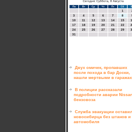
Сегодня: Суббота, 8 Августа
Пн
Вт
Ср
Чт
Пт
Сб
1
3
4
5
6
7
8
10
11
12
13
14
15
17
18
19
20
21
22
24
25
26
27
28
29
31
Двух омичек, пропавших
после похода в бар Доски,
нашли мертвыми в гаражах
В полиции рассказали
подробности аварии Nissa
бензовоза
Служба эвакуации остави
новосибирца без штанов и
автомобиля