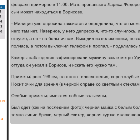
февраля примерно в 11.00. Мать пропавшего Лариса Федоров
Вс
сын может находиться в Борисове.
2
9
16
- Милиция уже опросила таксистов и определила, что он може
23
него там нет. Наверное, у него депрессия, что-то случилось, 
30
отпуске, а он - на больничном. Выходил из поликлиники, позво
полчаса, а потом выключил телефон и пропал, - поделилась 
Камеры наблюдения зафиксировали мужчину возле метро Уру
оттуда он уехал в Борисов, и искать его нужно там.
Приметы: рост 198 см, плотного телосложения, серо-голубые
Носит очки для зрения (в черной оправе со светлыми стеклами
Особые приметы: имеются лобные залысины.
n и
Был одет (как на последнем фото): черная майка с белым бо
темно-синие брюки, черный свитер, черная куртка с капюшон
ла